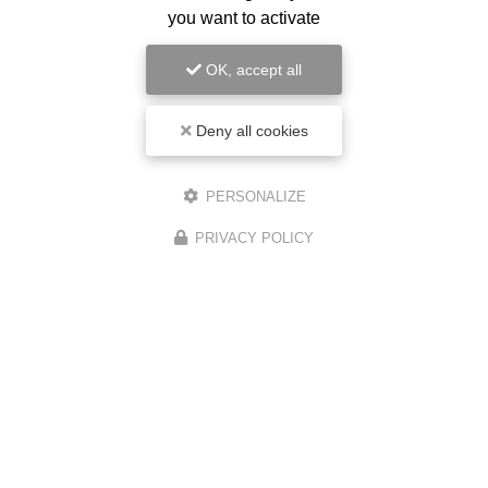
Nom Prénom
you want to activate
Société
OK, accept all
Email
Deny all cookies
Téléphone
PERSONALIZE
Message
PRIVACY POLICY
J'autorise ce site à conserver l'ensemble des données transmises dans ce
formulaire pour faciliter le suivi et le traitement de ma demande.
(Aucune
exploitation commerciale ne sera faite des données conservées. Voir
notre
politique de confidentialité
)