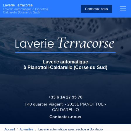
Aller
Laverie Terracorse
au
Contactez-nous
Laverie automatique à Pianottoli-
Caldarello (Corse du Sud)
contenu
principal
Laverie automatique
à Pianottoli-Caldarello (Corse du Sud)
+33 6 14 27 95 70
T40 quartier Viagenti - 20131 PIANOTTOLI-
CALDARELLO
Contactez-nous
Accueil
Actualités
Laverie automatique avec séchoir à Bonifacio