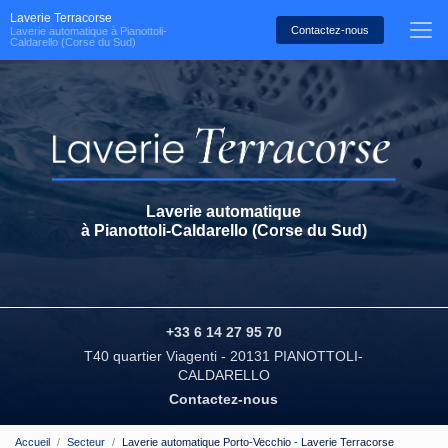
Aller
Laverie Terracorse
au
Contactez-nous
Laverie automatique à Pianottoli-
Caldarello (Corse du Sud)
contenu
principal
Laverie automatique
à Pianottoli-Caldarello (Corse du Sud)
+33 6 14 27 95 70
T40 quartier Viagenti - 20131 PIANOTTOLI-
CALDARELLO
Contactez-nous
Accueil
Secteur
Laverie automatique Porto-Vecchio - Laverie Terracorse