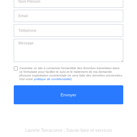
Email
Téléphone
Message
J'autorise ce site à conserver l'ensemble des données transmises dans
ce formulaire pour faciliter le suivi et le traitement de ma demande.
(Aucune exploitation commerciale ne sera faite des données conservées.
Voir notre
politique de confidentialité
)
Laverie Terracorse : Savoir-faire et services