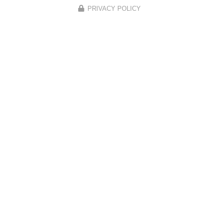
PRIVACY POLICY
Envoyez un message
Nom Prénom
Société
Email
Téléphone
Message