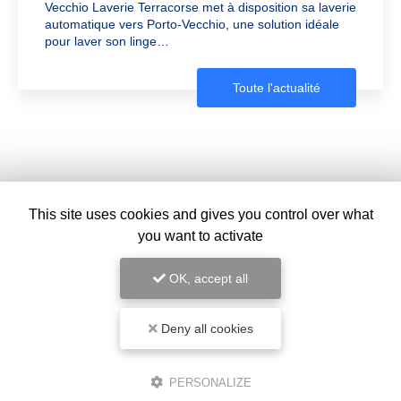
Vecchio Laverie Terracorse met à disposition sa
laverie
automatique vers Porto-Vecchio
, une solution idéale
pour laver son linge…
Toute l'actualité
This site uses cookies and gives you control over what
you want to activate
Laverie automatique à Pianottoli-Caldarello (Corse du Sud)
OK, accept all
T40 quartier Viagenti
20131 PIANOTTOLI-CALDARELLO
Deny all cookies
+33 6 14 27 95 70
Tous les jours
PERSONALIZE
7h - 21h